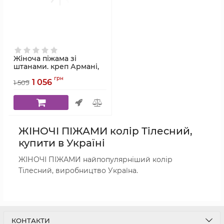
Жіноча піжама зі
штанами. креп Армані,
тілесний. Serenade
грн
1 056
модель 923
1 509
Артикул:
923
ЖІНОЧІ ПІЖАМИ колір Тілесний,
купити в Україні
ЖІНОЧІ ПІЖАМИ найпопулярніший колір
Тілесний, виробництво Україна.
КОНТАКТИ