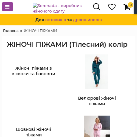
0
Для
оптовиків
та
дропшиперів
Головна
ЖІНОЧІ ПІЖАМИ
ЖІНОЧІ ПІЖАМИ (Тілесний) колір
Жіночі піжами з
віскози та бавовни
Велюрові жіночі
піжами
Шовкові жіночі
піжами