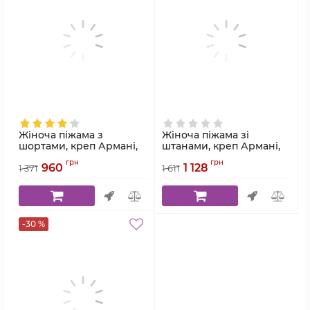
Жіноча піжама з
Жіноча піжама зі
шортами, креп Армані,
штанами, креп Армані,
тілесний, Serenade,
тілесний, Serenade,
грн
грн
960
1 128
модель 927
модель 924
1 371
1 611
Артикул:
927
Артикул:
924
-30 %