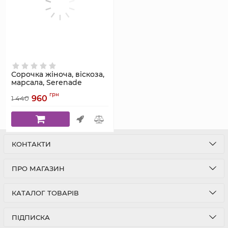
Сорочка жіноча, віскоза,
марсала, Serenade
модель 5516S
грн
960
1 440
Артикул:
5516S
КОНТАКТИ
ПРО МАГАЗИН
КАТАЛОГ ТОВАРІВ
ПІДПИСКА