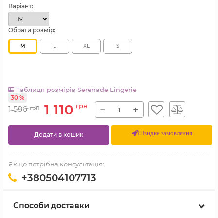
Варіант:
Обрати розмір:
M
L
XL
S
Таблиця розмірів Serenade Lingerie
30 %
1 110
грн
−
+
1 586
грн
Швидке замовлення
Додати в кошик
Якщо потрібна консультація:
+380504107713
Способи доставки