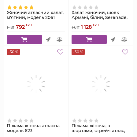
Жіночий атласний халат,
Халат жіночий, шовк
м'ятний, модель 2061
Армані, білий, Serenade,
модель 191
Артикул:
2061
грн
грн
792
1 128
1 131
1 611
Артикул:
191
-30 %
-30 %
Піжама жіноча атласна
Піжама жіноча, з
модель 623
шортами, стрейч атлас,
марсала, Serenade,
Артикул:
623