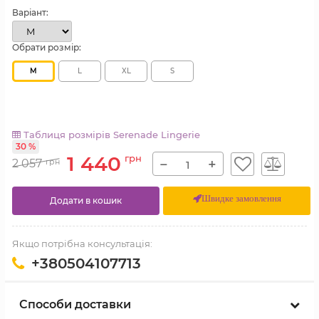
Варіант:
Обрати розмір:
M
L
XL
S
Таблиця розмірів Serenade Lingerie
30 %
1 440
грн
−
+
2 057
грн
Швидке замовлення
Додати в кошик
Якщо потрібна консультація:
+380504107713
Способи доставки