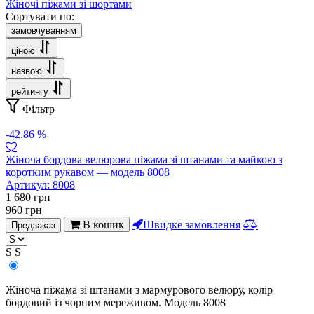
Жіночі піжами зі шортами
Сортувати по:
замовчуванням
ціною
назвою
рейтингу
Фільтр
-42.86 %
Жіноча бордова велюрова піжама зі штанами та майкою з
коротким рукавом — модель 8008
Артикул:
8008
1 680
грн
960
грн
В кошик
Швидке замовлення
Предзаказ
S
S
Жіноча піжама зі штанами з мармурового велюру, колір
бордовий із чорним мереживом. Модель 8008