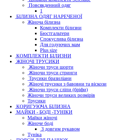
Повсякденний одяг
1
БІЛИЗНА ОДЯГ НАРЕЧЕНОЇ
Жіноча білизна
Комплекти білизни
Бюстгальтери
Спокуслива білизна
Для годуючих мам
Plus size
КОМПЛЕКТИ БІЛИЗНИ
ЖІНОЧІ ТРУСИКИ
Жіночи труси шорти
Жіночи труси стринги
Трусики бразиліани
Жіночі трусики з бавовни та віскози
Жіночи труси сліпи (бріфи)
Жіночи труси великих розмірів
Трусики
КОРИГУЮЧА БІЛИЗНА
МАЙКИ - БОДІ -ТУНІКИ
Майки жіночі
Жіноче боді
З довгим рукавом
Туніка