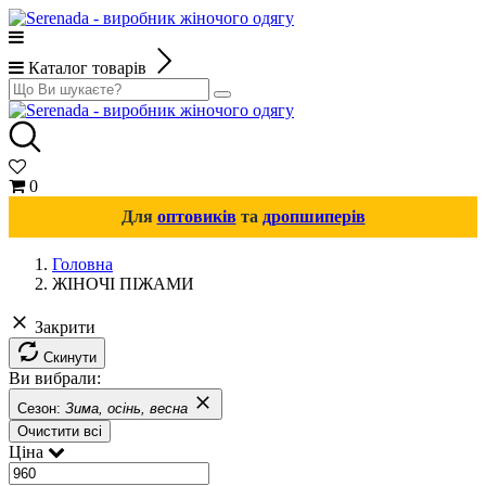
Каталог товарів
0
Для
оптовиків
та
дропшиперів
Головна
ЖІНОЧІ ПІЖАМИ
Закрити
Скинути
Ви вибрали:
Сезон:
Зима, осінь, весна
Очистити всі
Ціна