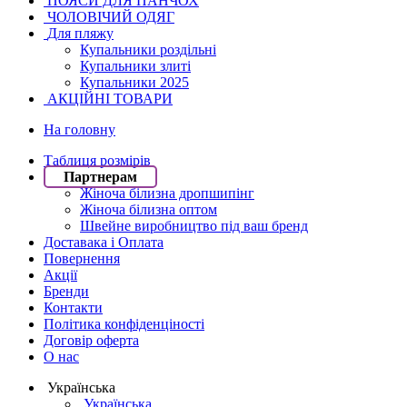
ПОЯСИ ДЛЯ ПАНЧОХ
ЧОЛОВІЧИЙ ОДЯГ
Для пляжу
Купальники роздільні
Купальники злиті
Купальники 2025
АКЦІЙНІ ТОВАРИ
На головну
Таблиця розмірів
Партнерам
Жіноча білизна дропшипінг
Жіноча білизна оптом
Швейне виробництво під ваш бренд
Доставака і Оплата
Повернення
Акції
Бренди
Контакти
Політика конфіденціності
Договір оферта
О нас
Українська
Українська