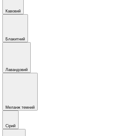
Кавовий
Блакитний
Лавандовий
Меланж темний
Сірий