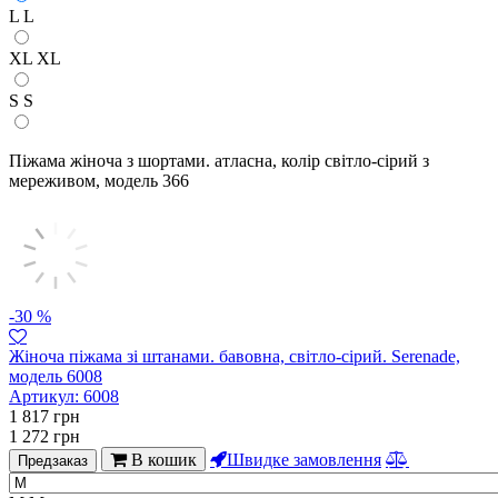
L
L
XL
XL
S
S
Піжама жіноча з шортами. атласна, колір світло-сірий з
мереживом, модель 366
-30 %
Жіноча піжама зі штанами. бавовна, світло-сірий. Serenade,
модель 6008
Артикул:
6008
1 817
грн
1 272
грн
В кошик
Швидке замовлення
Предзаказ