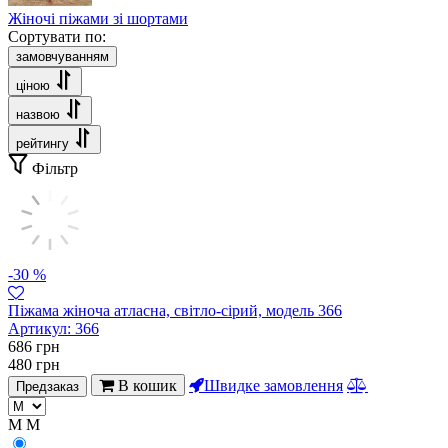
Жіночі піжами зі шортами
Сортувати по:
замовчуванням
ціною
назвою
рейтингу
Фільтр
-30 %
Піжама жіноча атласна, світло-сірий, модель 366
Артикул:
366
686
грн
480
грн
В кошик
Швидке замовлення
Предзаказ
M
M