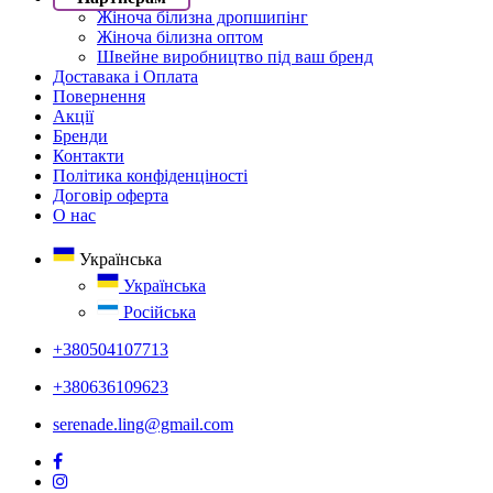
Жіноча білизна дропшипінг
Жіноча білизна оптом
Швейне виробництво під ваш бренд
Доставака і Оплата
Повернення
Акції
Бренди
Контакти
Політика конфіденціності
Договір оферта
О нас
Українська
Українська
Російська
+380504107713
+380636109623
serenade.ling@gmail.com