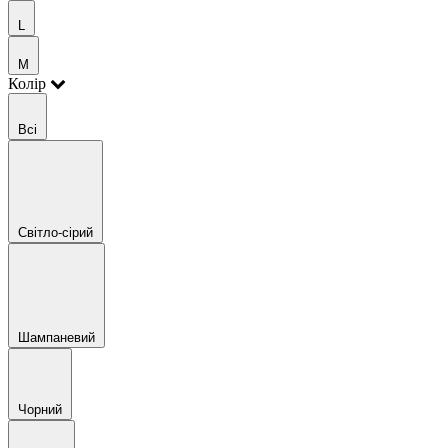
L
M
Колір
Всі
Світло-сірий
Шампаневий
Чорний