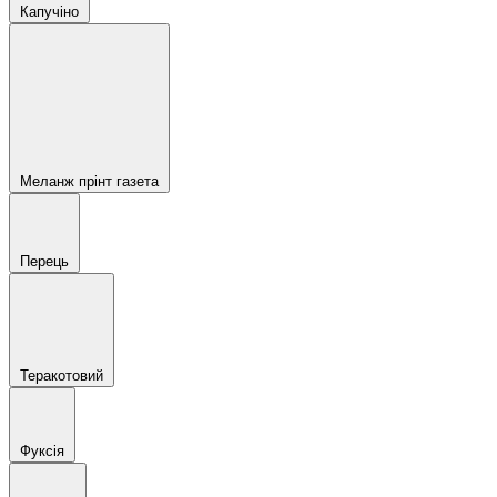
Капучіно
Меланж прінт газета
Перець
Теракотовий
Фуксія