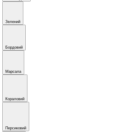
Зелений
Бордовий
Марсала
Кораловий
Персиковий