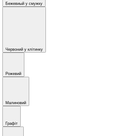
Бежевиый у смужку
Червоний у клітинку
Рожевий
Малиновий
Графіт