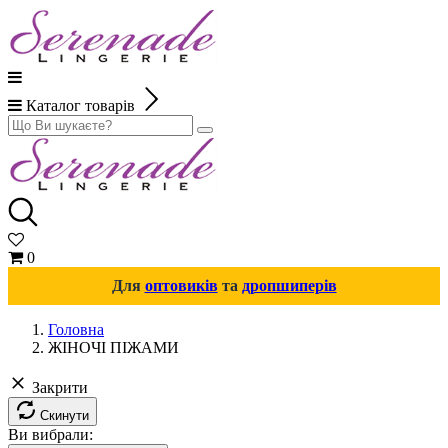
Каталог товарів
0
Для
оптовиків
та
дропшиперів
Головна
ЖІНОЧІ ПІЖАМИ
Закрити
Скинути
Ви вибрали: