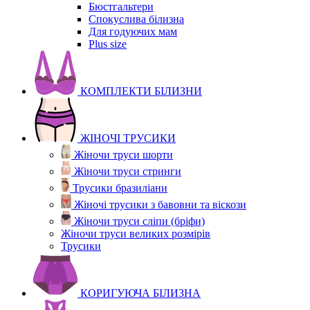
Бюстгальтери
Спокуслива білизна
Для годуючих мам
Plus size
КОМПЛЕКТИ БІЛИЗНИ
ЖІНОЧІ ТРУСИКИ
Жіночи труси шорти
Жіночи труси стринги
Трусики бразиліани
Жіночі трусики з бавовни та віскози
Жіночи труси сліпи (бріфи)
Жіночи труси великих розмірів
Трусики
КОРИГУЮЧА БІЛИЗНА