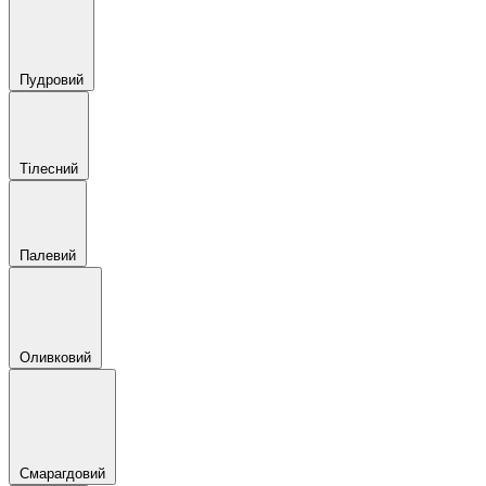
Пудровий
Тілесний
Палевий
Оливковий
Смарагдовий