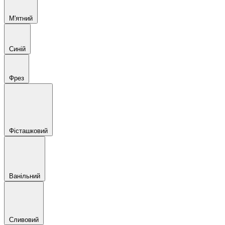
М'ятний
Синій
Фрез
Фісташковий
Ванільний
Сливовий