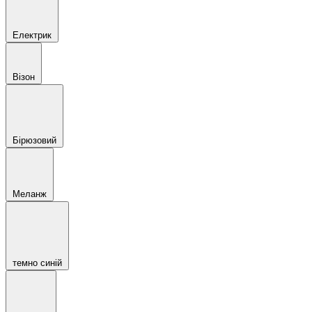
Електрик
Візон
Бірюзовий
Меланж
темно синій