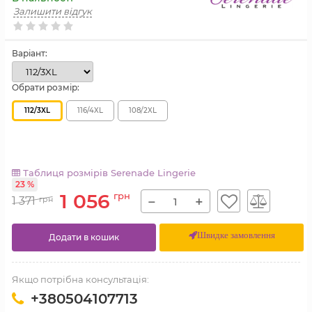
Залишити відгук
Варіант:
Обрати розмір:
112/3XL
116/4XL
108/2XL
Таблиця розмірів Serenade Lingerie
23 %
1 056
грн
−
+
1 371
грн
Швидке замовлення
Додати в кошик
Якщо потрібна консультація:
+380504107713