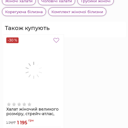
Жіночі халати
Чоловічі халати
Трусики жіночі
Корегуюча білизна
Комплект жіночої білизни
Також купують
-30 %
Халат жіночий великого
розміру, стрейч-атлас,
графіт, під пояс,
грн
1 195
Serenade, модель 1111
1 707