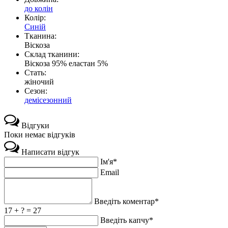
до колін
Колір:
Синій
Тканина:
Віскоза
Склад тканини:
Віскоза 95% еластан 5%
Стать:
жіночий
Сезон:
демісезонний
Відгуки
Поки немає відгуків
Написати відгук
Ім'я*
Email
Введіть коментар*
17 + ? = 27
Введіть капчу*