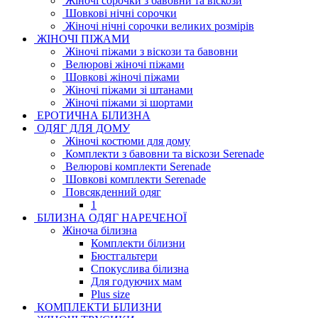
Жіночі сорочки з бавовни та віскози
Шовкові нічні сорочки
Жіночі нічні сорочки великих розмірів
ЖІНОЧІ ПІЖАМИ
Жіночі піжами з віскози та бавовни
Велюрові жіночі піжами
Шовкові жіночі піжами
Жіночі піжами зі штанами
Жіночі піжами зі шортами
ЕРОТИЧНА БІЛИЗНА
ОДЯГ ДЛЯ ДОМУ
Жіночі костюми для дому
Комплекти з бавовни та віскози Serenade
Велюрові комплекти Serenade
Шовкові комплекти Serenade
Повсякденний одяг
1
БІЛИЗНА ОДЯГ НАРЕЧЕНОЇ
Жіноча білизна
Комплекти білизни
Бюстгальтери
Спокуслива білизна
Для годуючих мам
Plus size
КОМПЛЕКТИ БІЛИЗНИ