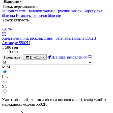
Також переглядають:
Жіночі халати
Чоловічі халати
Трусики жіночі
Корегуюча
білизна
Комплект жіночої білизни
Також купують
-30 %
Халат жіночий, віскоза, синій, Serenade, модель 5502Н
Артикул:
5502Н
1 586
грн
1 110
грн
В кошик
Швидке замовлення
Предзаказ
M
M
L
L
S
S
Халат жіночий, тканина віскоза високої якості, колір синій з
мереживом модель 5502Н