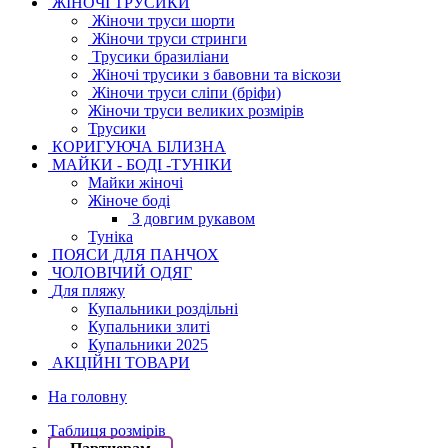
ЖІНОЧІ ТРУСИКИ
Жіночи труси шорти
Жіночи труси стринги
Трусики бразиліани
Жіночі трусики з бавовни та віскози
Жіночи труси сліпи (бріфи)
Жіночи труси великих розмірів
Трусики
КОРИГУЮЧА БІЛИЗНА
МАЙКИ - БОДІ -ТУНІКИ
Майки жіночі
Жіноче боді
З довгим рукавом
Туніка
ПОЯСИ ДЛЯ ПАНЧОХ
ЧОЛОВІЧИЙ ОДЯГ
Для пляжу
Купальники роздільні
Купальники злиті
Купальники 2025
АКЦІЙНІ ТОВАРИ
На головну
Таблиця розмірів