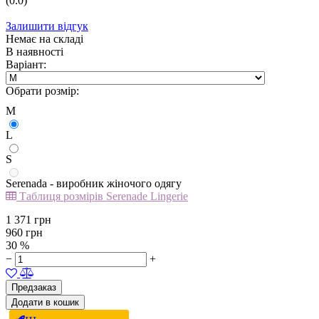
(0.0)
Залишити відгук
Немає на складі
В наявності
Варіант:
Обрати розмір:
M
L
S
Serenada - виробник жіночого одягу
Таблиця розмірів Serenade Lingerie
1 371
грн
960
грн
30 %
−
+
Предзаказ
Додати в кошик