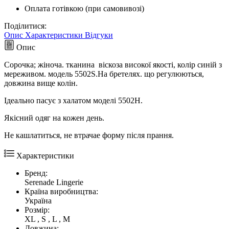
Оплата готівкою (при самовивозі)
Поділитися:
Опис
Характеристики
Відгуки
Опис
Сорочка; жіноча. тканина віскоза високої якості, колір синій з
мереживом. модель 5502S.На бретелях. що регулюються,
довжина вище колін.
Ідеально пасує з халатом моделі 5502Н.
Якісний одяг на кожен день.
Не кашлатиться, не втрачае форму після прання.
Характеристики
Бренд:
Serenade Lingerie
Країна виробництва:
Україна
Розмір:
XL , S , L , M
Довжина: