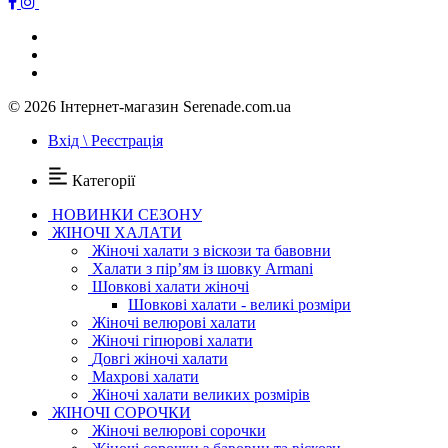
© 2026
Інтернет-магазин Serenade.com.ua
Вхід \ Реєстрація
Категорії
НОВИНКИ СЕЗОНУ
ЖІНОЧІ ХАЛАТИ
Жіночі халати з віскози та бавовни
Халати з пір’ям із шовку Armani
Шовкові халати жіночі
Шовкові халати - великі розміри
Жіночі велюрові халати
Жіночі гіпюрові халати
Довгі жіночі халати
Махрові халати
Жіночі халати великих розмірів
ЖІНОЧІ СОРОЧКИ
Жіночі велюрові сорочки