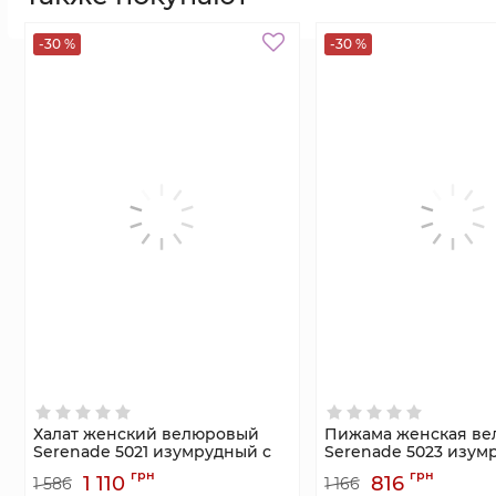
-30 %
-30 %
Халат женский велюровый
Пижама женская ве
Serenade 5021 изумрудный с
Serenade 5023 изум
шампанским кружевом и
шортами и кружево
грн
грн
1 110
816
1 586
1 166
поясом.
шампань.