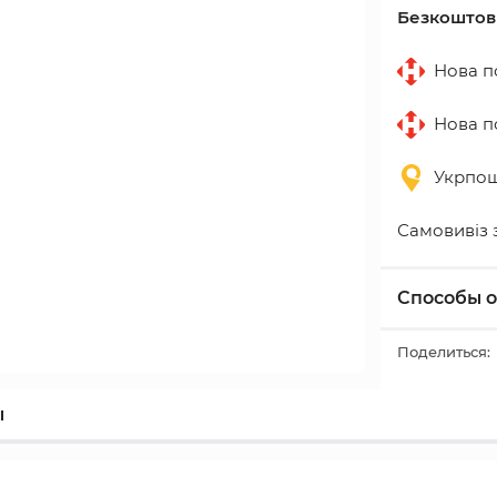
Безкоштовн
Нова по
Нова по
Укрпошт
Самовивіз 
Способы 
Поделиться:
ы