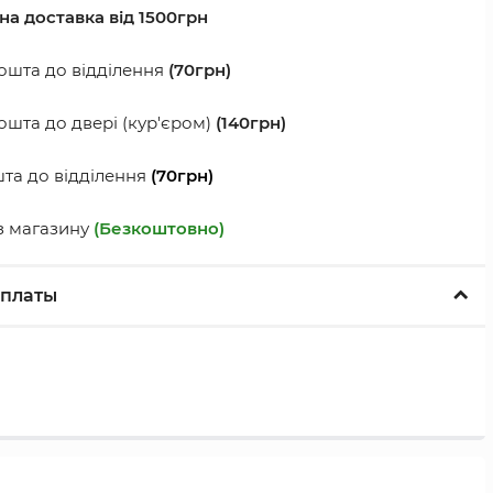
а доставка від 1500грн
шта до відділення
(70грн)
шта до двері (кур'єром)
(140грн)
а до відділення
(70грн)
з магазину
(Безкоштовно)
оплаты