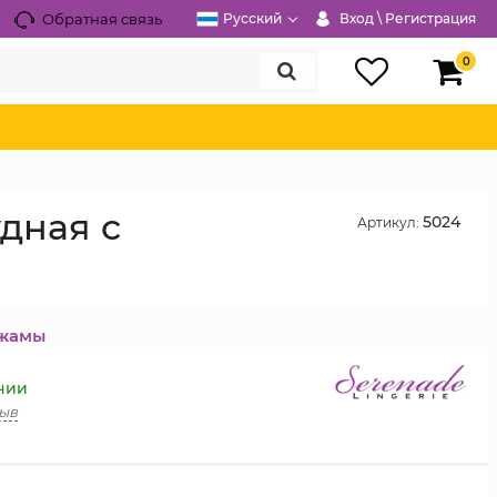
Обратная связь
Русский
Вход \ Регистрация
0
дная с
5024
Артикул:
жамы
ичии
зыв