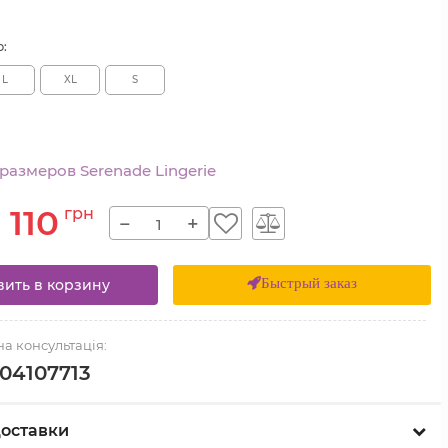
р:
L
XL
S
размеров Serenade Lingerie
1 110
грн
−
+
Быстрый заказ
вить в корзину
а консультація:
04107713
оставки