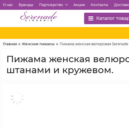
О нас
Бренды
Партнерство
Акции
Контакты
Доставк
Каталог това
Главная
Женские пижамы
Пижама женская велюровая Serenade 
Пижама женская велюров
штанами и кружевом.