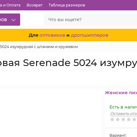
а и Оплата
Возврат
Таблица размеров
ров
Для
оптовиков
и
дропшипперов
5024 изумрудная с штанами и кружевом.
ая Serenade 5024 изумру
Женские пи
Есть в нал
Оставить от
Вариант: