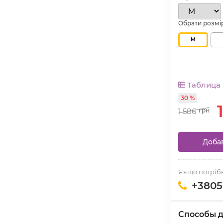
Обрати розмі
M
Таблица 
30 %
1 586
грн
Доба
Якщо потрібн
+3805
Способы д