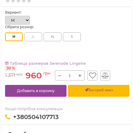
Вариант:
Обрати розмір:
M
L
XL
S
Таблица размеров Serenade Lingerie
30 %
960
грн
−
+
1 371
грн
Быстрый заказ
Добавить в корзину
Якщо потрібна консультація:
+380504107713