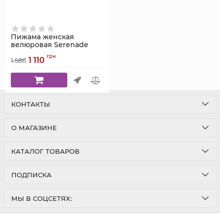
Пижама женская
велюровая Serenade
5074 шоколадная с
грн
1 110
брюками на
1 586
регулируемых бретелях
Артикул:
5074
КОНТАКТЫ
О МАГАЗИНЕ
КАТАЛОГ ТОВАРОВ
ПОДПИСКА
МЫ В СОЦСЕТЯХ: