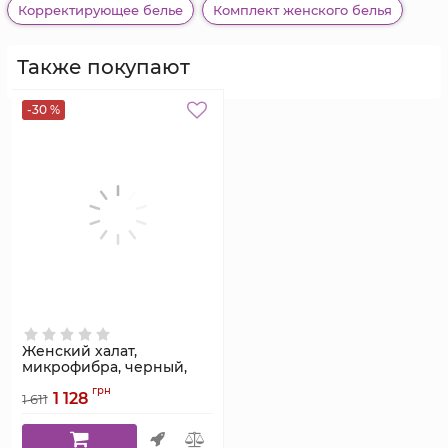
Корректирующее белье
Комплект женского белья
Также покупают
-30 %
Женский халат,
микрофибра, черный,
Serenade, модель 4001
грн
1 128
1 611
Артикул:
4001