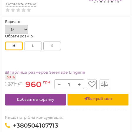
Оставить отзыв
Вариант:
Обрати розмір:
M
L
S
Таблица размеров Serenade Lingerie
30 %
960
грн
−
+
1 371
грн
Быстрый заказ
Добавить в корзину
Якщо потрібна консультація:
+380504107713