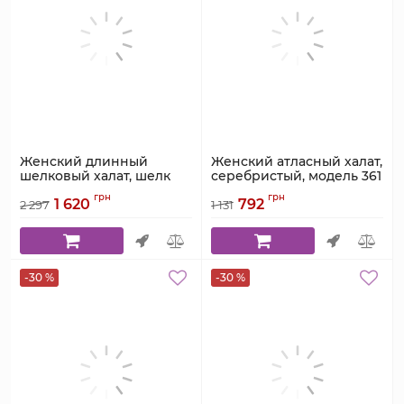
Женский длинный
Женский атласный халат,
шелковый халат, шелк
серебристый, модель 361
Армани, леопардовый,
Артикул:
361
грн
грн
1 620
792
Serenade, модель 2281
2 297
1 131
Артикул:
281
-30 %
-30 %