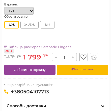
Вариант:
Обрати розмір:
L/XL
2XL/3XL
S/M
Таблица размеров Serenade Lingerie
30 %
1 799
грн
−
+
2 570
грн
Быстрый заказ
Добавить в корзину
Якщо потрібна консультація:
+380504107713
Способы доставки