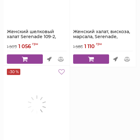
Женский шелковый
Женский халат, вискоза,
халат Serenade 109-2,
марсала, Serenade,
шампаневый, короткий.
модель 5516Н
грн
грн
1 056
1 110
1 509
1 586
Артикул:
109-2
Артикул:
5516Н
-30 %