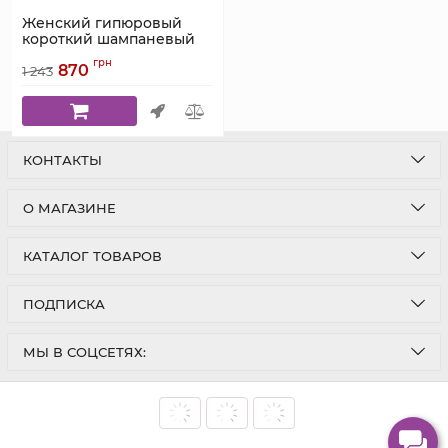
Женский гипюровый
короткий шампаневый
халат Serenade 541
грн
870
1 243
Артикул:
541
КОНТАКТЫ
О МАГАЗИНЕ
КАТАЛОГ ТОВАРОВ
ПОДПИСКА
МЫ В СОЦСЕТЯХ: