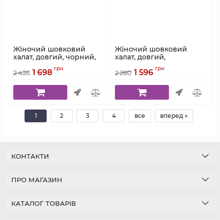
Жіночий шовковий
Жіночий шовковий
халат, довгий, чорний,
халат, довгий,
Serenade, модель 774
шампаневий, Serenade,
грн
грн
1 698
1 596
модель 795Д
2 426
2 280
Артикул:
774
Артикул:
795Д
1
2
3
4
все
вперед »
КОНТАКТИ
ПРО МАГАЗИН
КАТАЛОГ ТОВАРІВ