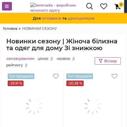
0
Для
оптовиків
та
дропшиперів
Головна
НОВИНКИ СЕЗОНУ
Новинки сезону | Жіноча білизна
та одяг для дому Зі знижкою
замовчуванням
ціною
назвою
Фільтр
рейтингу
Топ продажів
Топ продажів
-29.91 %
-20.38 %