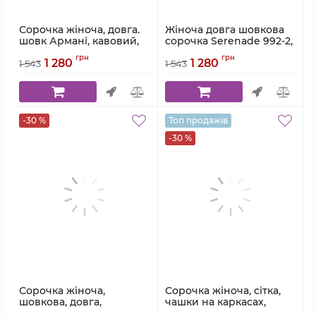
Сорочка жіноча, довга.
Жіноча довга шовкова
шовк Армані, кавовий,
сорочка Serenade 992-2,
Serenade, модель 992-14
молочна
грн
грн
1 280
1 280
1 543
1 543
Артикул:
992-14
Артикул:
992-2
-30 %
Топ продажів
-30 %
Сорочка жіноча,
Сорочка жіноча, сітка,
шовкова, довга,
чашки на каркасах,
шампанева, Serenade,
червоний, модель 4033