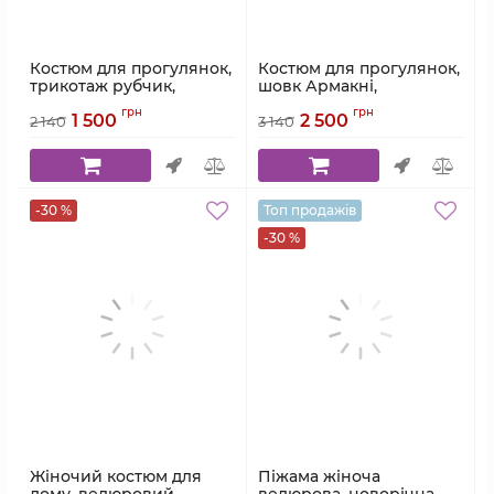
Костюм для прогулянок,
Костюм для прогулянок,
трикотаж рубчик,
шовк Армакні,
капучино, Serenade,
блакитний, Serenade,
грн
грн
1 500
2 500
модель 7027
модель 3035
2 140
3 140
Артикул:
7027
Артикул:
3035
-30 %
Топ продажів
-30 %
Жіночий костюм для
Піжама жіноча