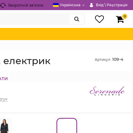
Зворотній зв'язок
Українська
Вхід \ Реєстрація
0
, електрик
109-4
Артикул:
АТИ
дгук