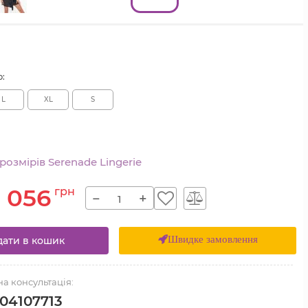
р:
L
XL
S
озмірів Serenade Lingerie
1 056
грн
−
+
Швидке замовлення
ати в кошик
а консультація:
04107713