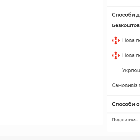
Способи д
Безкоштовн
Нова по
Нова по
Укрпошт
Самовивіз 
Способи о
Поділитися: