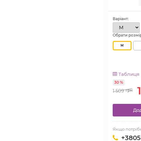
Варіант:
Обрати розмі
M
Таблиця р
30 %
1 509
грн
Дод
Якщо потрібн
+3805