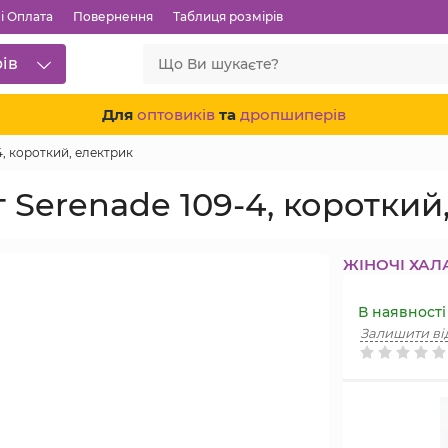
і Оплата
Повернення
Таблиця розмірів
рів
Для
оптовиків
та
дропшиперів
, короткий, електрик
Serenade 109-4, короткий
ЖІНОЧІ ХАЛ
В наявності
Залишити ві