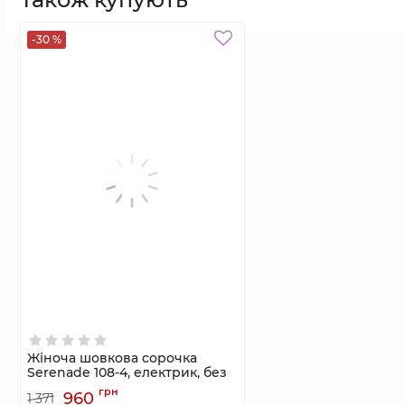
-30 %
Жіноча шовкова сорочка
Serenade 108-4, електрик, без
мережива
грн
960
1 371
Артикул:
108-4