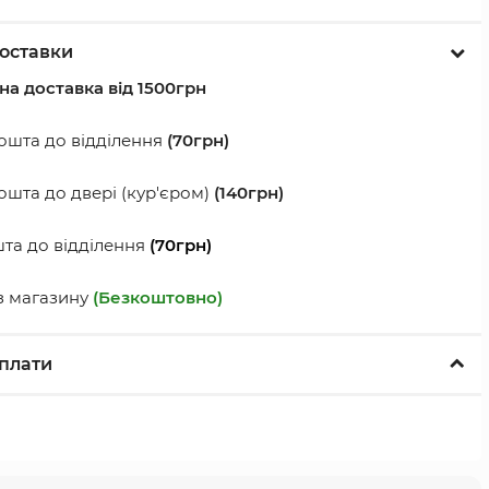
оставки
а доставка від 1500грн
шта до відділення
(70грн)
шта до двері (кур'єром)
(140грн)
а до відділення
(70грн)
з магазину
(Безкоштовно)
плати