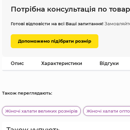
Потрібна консультація по това
Готові відповісти на всі Ваші запитання!
Замовляйте
Допоможемо підібрати розмір
Опис
Характеристики
Відгуки
Також переглядають:
Жіночі халати великих розмірів
Жіночі халати опт
Також купують