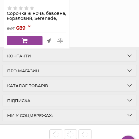
Сорочка жіноча, бавовна,
кораловий, Serenade,
модель 3081S
грн
689
984
Артикул:
3081S
КОНТАКТИ
ПРО МАГАЗИН
КАТАЛОГ ТОВАРІВ
ПІДПИСКА
МИ У СОЦМЕРЕЖАХ: