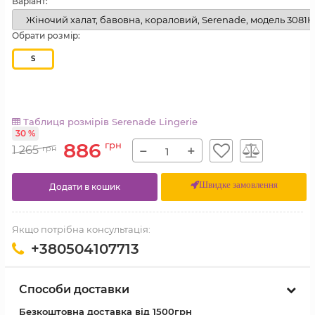
Варіант:
Обрати розмір:
S
Таблиця розмірів Serenade Lingerie
30 %
886
грн
−
+
1 265
грн
Швидке замовлення
Додати в кошик
Якщо потрібна консультація:
+380504107713
Способи доставки
Безкоштовна доставка від 1500грн