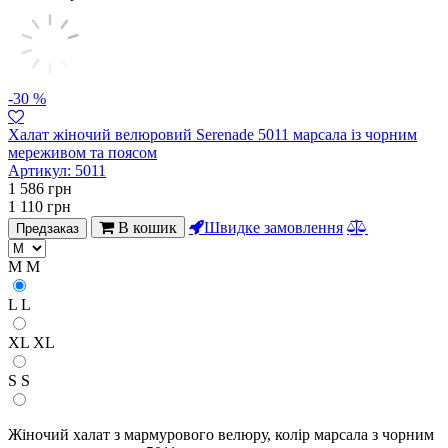
-30 %
Халат жіночий велюровий Serenade 5011 марсала із чорним
мереживом та поясом
Артикул:
5011
1 586
грн
1 110
грн
В кошик
Швидке замовлення
Предзаказ
M
M
L
L
XL
XL
S
S
Жіночий халат з мармурового велюру, колір марсала з чорним