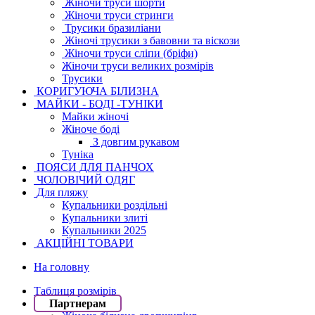
Жіночи труси шорти
Жіночи труси стринги
Трусики бразиліани
Жіночі трусики з бавовни та віскози
Жіночи труси сліпи (бріфи)
Жіночи труси великих розмірів
Трусики
КОРИГУЮЧА БІЛИЗНА
МАЙКИ - БОДІ -ТУНІКИ
Майки жіночі
Жіноче боді
З довгим рукавом
Туніка
ПОЯСИ ДЛЯ ПАНЧОХ
ЧОЛОВІЧИЙ ОДЯГ
Для пляжу
Купальники роздільні
Купальники злиті
Купальники 2025
АКЦІЙНІ ТОВАРИ
На головну
Таблиця розмірів
Партнерам