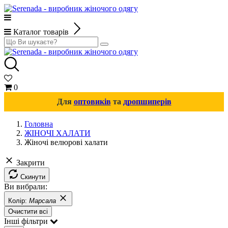
Каталог товарів
0
Для
оптовиків
та
дропшиперів
Головна
ЖІНОЧІ ХАЛАТИ
Жіночі велюрові халати
Закрити
Скинути
Ви вибрали:
Колір:
Марсала
Очистити всі
Інші фільтри