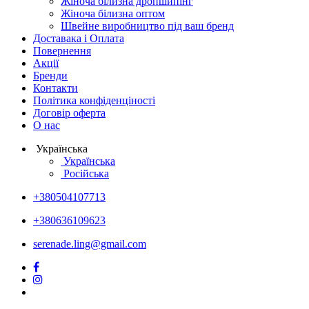
Жіноча білизна дропшипінг
Жіноча білизна оптом
Швейне виробництво під ваш бренд
Доставака і Оплата
Повернення
Акції
Бренди
Контакти
Політика конфіденціності
Договір оферта
О нас
Українська
Українська
Російська
+380504107713
+380636109623
serenade.ling@gmail.com