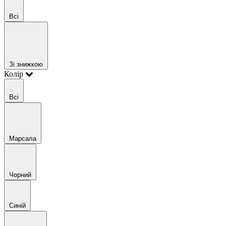
Всі
Зі знижкою
Колір
Всі
Марсала
Чорний
Синій