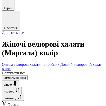
Сірий
Електрик
Дивитись все
Жіночі велюрові халати
(Марсала) колір
Оптом велюрові халати - виробник
Довгий велюровий халат
в пол
Сортувати по:
замовчуванням
ціною
назвою
рейтингу
Фільтр