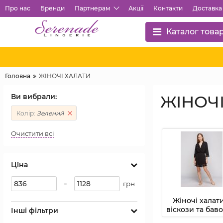
Про нас
Бренди
Партнерам
Акції
Контакти
Доставка 
Каталог това
Головна
ЖІНОЧІ ХАЛАТИ
Ви вибрали:
ЖІНОЧІ
Колір:
Зелений
Очистити всі
Ціна
-
грн
Жіночі халати
віскози та бав
Інші фільтри