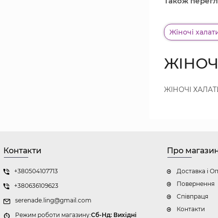
Також перегл
Жіночі халат
ЖІНОЧІ
ЖІНОЧІ ХАЛАТИ
Контакти
Про магази
+380504107713
Доставка і О
Повернення
+380636109623
Співпраця
serenade.ling@gmail.com
Контакти
Режим роботи магазину:
Cб-Нд: Вихідні