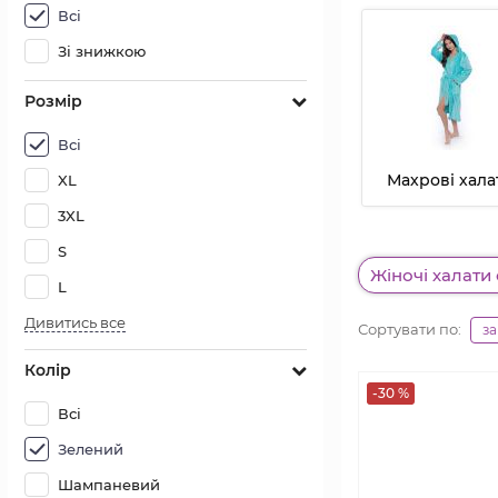
Всі
Зі знижкою
Розмір
Всі
Махрові хала
XL
3XL
S
Жіночі халати
L
Дивитись все
Сортувати по:
з
Колір
-30 %
Всі
Зелений
Шампаневий