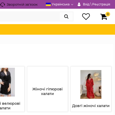
Зворотній зв'язок
Українська
Вхід \ Реєстрація
0
Жіночі гіпюрові
халати
і велюрові
Довгі жіночі халати
алати