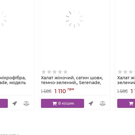
мікрофібра,
Халат жіночий, сатин шовк,
Халат ж
ade, модель
темно-зелений,, Serenade,
зелений
модель 471
501
грн
1 110
1
1 586
1 586
Артикул:
471
Артикул:
В кошик