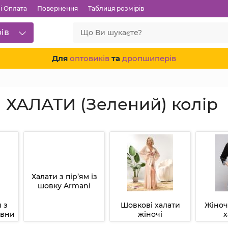
і Оплата
Повернення
Таблиця розмірів
рів
Для
оптовиків
та
дропшиперів
 ХАЛАТИ (Зелений) колір
Халати з пір’ям із
шовку Armani
 з
Шовкові халати
Жіноч
овни
жіночі
х