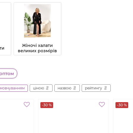
Жіночі халати
ти
великих розмірів
 оптом
амовчуванням
ціною
назвою
рейтингу
-30 %
-30 %