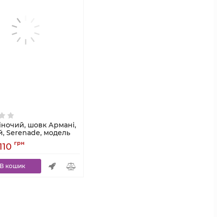
іночий, шовк Армані,
, Serenade, модель
грн
 110
501
В кошик