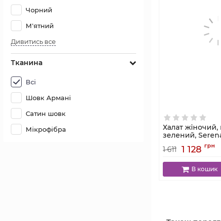
Чорний
М'ятний
Дивитись все
Тканина
Всі
Шовк Армані
Сатин шовк
Халат жіночий, 
Мікрофібра
зелений, Seren
4009
грн
1 128
1 611
Артикул:
4009
В кошик