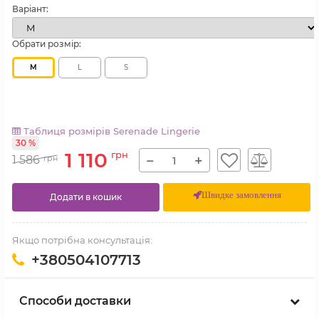
Варіант:
Обрати розмір:
M
L
S
Таблиця розмірів Serenade Lingerie
30 %
1 110
грн
−
+
1 586
грн
Швидке замовлення
Додати в кошик
Якщо потрібна консультація:
+380504107713
Способи доставки