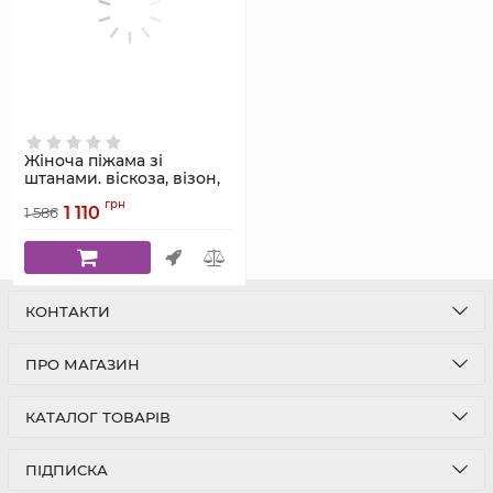
Жіноча піжама зі
штанами. віскоза, візон,
Serenade, модель 5518Р
грн
1 110
1 586
Артикул:
5518Р
КОНТАКТИ
ПРО МАГАЗИН
КАТАЛОГ ТОВАРІВ
ПІДПИСКА