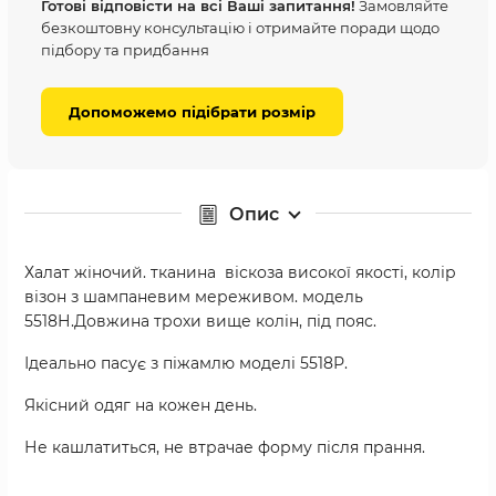
Готові відповісти на всі Ваші запитання!
Замовляйте
безкоштовну консультацію і отримайте поради щодо
підбору та придбання
Допоможемо підібрати розмір
Опис
Халат жіночий. тканина віскоза високої якості, колір
візон з шампаневим мереживом. модель
5518Н.Довжина трохи вище колін, під пояс.
Ідеально пасує з піжамлю моделі 5518Р.
Якісний одяг на кожен день.
Не кашлатиться, не втрачае форму після прання.