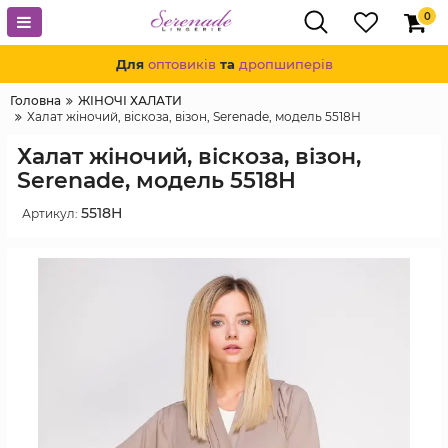
0
Для
оптовиків
та
дропшиперів
Головна
ЖІНОЧІ ХАЛАТИ
Халат жіночий, віскоза, візон, Serenade, модель 5518Н
Халат жіночий, віскоза, візон,
Serenade, модель 5518Н
5518Н
Артикул: