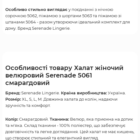
Особливо стильно виглядає
у поєднанні з нічною
сорочкою 5062, піжамою з шортами 5063 та піжамою зі
штанами 5064 - разом утворюючи ідеальний комплект для
дому. Бренд Serenade Lingerie.
Особливості товару Халат жіночий
велюровий Serenade 5061
смарагдовий
Бренд:
Serenade Lingerie.
Країна виробництва:
Україна.
Розмір:
XL, S, L, M. Довжина халата до колін, надаючи
зручність та комфорт.
Колір:
Смарагдовий.
Тканина:
Велюр, яка приємна на дотик
та м'яка. Склад тканини - 100% поліестер, що забезпечує
довговічність та легке доглядання. Цей халат не має кишень,
що створює стильний та елегантний вигляд.