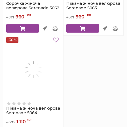
Сорочка жіноча
Піжама жіноча велюрова
велюрова Serenade 5062
Serenade 5063
смарагдова на
смарагдова з шортами
грн
грн
960
960
регульованих бретелях
на регульованих
1 371
1 371
бретелях
Артикул:
5062
Артикул:
5063
-30 %
Піжама жіноча велюрова
Serenade 5064
смарагдова зі штанами
грн
1 110
на регульованих
1 586
бретелях