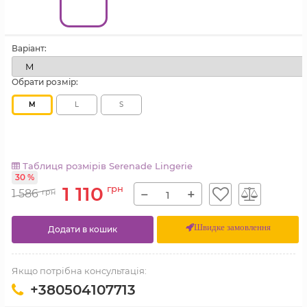
Варіант:
Обрати розмір:
M
L
S
Таблиця розмірів Serenade Lingerie
30 %
1 110
грн
−
+
1 586
грн
Швидке замовлення
Додати в кошик
Якщо потрібна консультація:
+380504107713