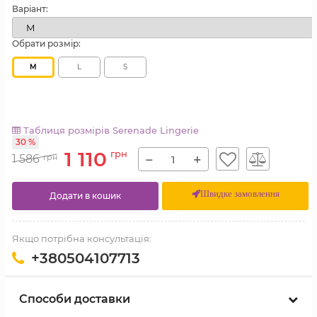
Варіант:
Обрати розмір:
M
L
S
Таблиця розмірів Serenade Lingerie
30 %
1 110
грн
−
+
1 586
грн
Швидке замовлення
Додати в кошик
Якщо потрібна консультація:
+380504107713
Способи доставки