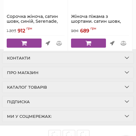
Сорочка жіноча, сатин
Жіноча піжама з
шовк, синій, Serenade,
шортами. сатин шовк,
модель 762
синій, Serenade, модель
грн
грн
912
689
763
1 303
984
Артикул:
762
Артикул:
763
КОНТАКТИ
ПРО МАГАЗИН
КАТАЛОГ ТОВАРІВ
ПІДПИСКА
МИ У СОЦМЕРЕЖАХ: