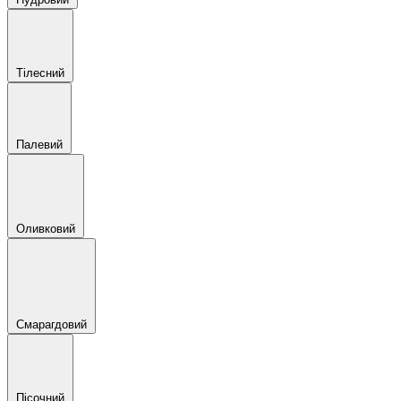
Тілесний
Палевий
Оливковий
Смарагдовий
Пісочний