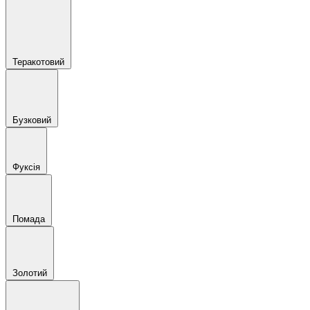
Теракотовий
Бузковий
Фуксія
Помада
Золотий