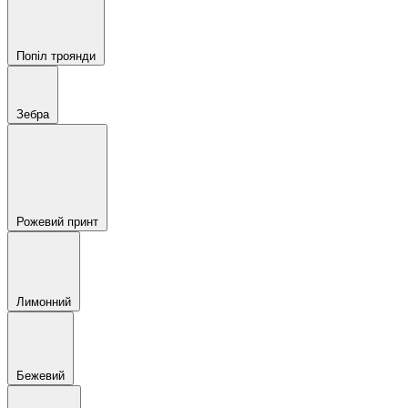
Попіл троянди
Зебра
Рожевий принт
Лимонний
Бежевий