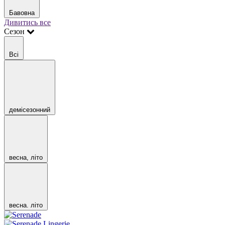
Бавовна
Дивитись все
Сезон
Всі
демісезонний
весна, літо
весна. літо