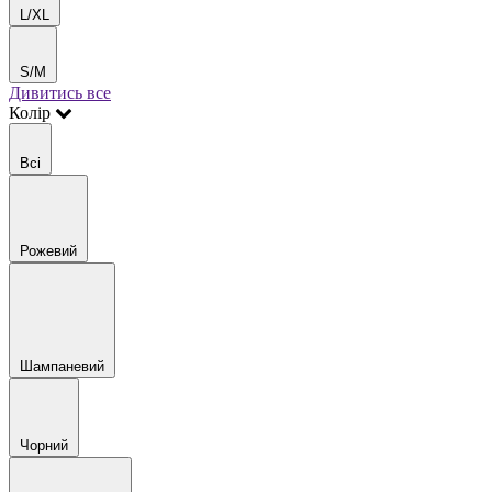
L/XL
S/M
Дивитись все
Колір
Всі
Рожевий
Шампаневий
Чорний