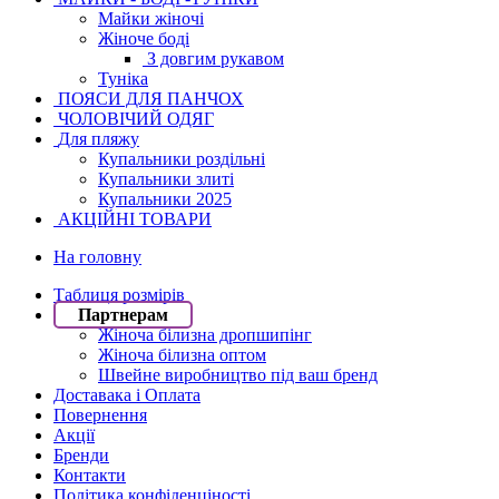
Майки жіночі
Жіноче боді
З довгим рукавом
Туніка
ПОЯСИ ДЛЯ ПАНЧОХ
ЧОЛОВІЧИЙ ОДЯГ
Для пляжу
Купальники роздільні
Купальники злиті
Купальники 2025
АКЦІЙНІ ТОВАРИ
На головну
Таблиця розмірів
Партнерам
Жіноча білизна дропшипінг
Жіноча білизна оптом
Швейне виробництво під ваш бренд
Доставака і Оплата
Повернення
Акції
Бренди
Контакти
Політика конфіденціності