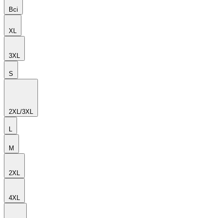
Всі
XL
3XL
S
2XL/3XL
L
M
2XL
4XL