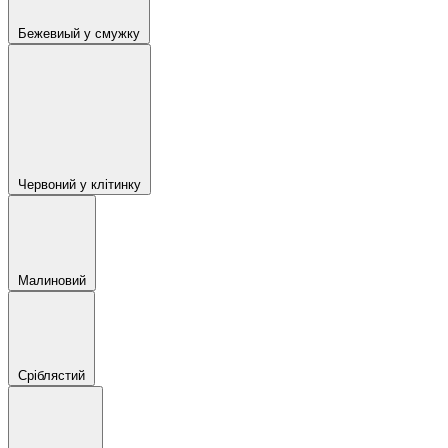
Бежевиый у смужку
Червоний у клітинку
Малиновий
Сріблястий