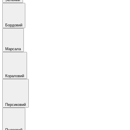
Бордовий
Марсала
Кораловий
Персиковий
Пудровий