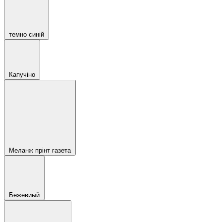
темно синій
Капучіно
Меланж прінт газета
Бежевиый