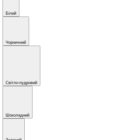
Білий
Чорничний
Світло-пудровий
Шоколадний
Зелений