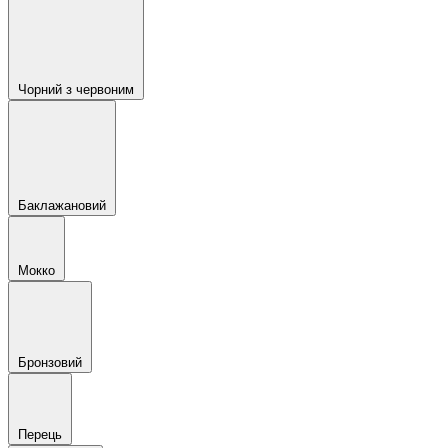
Чорний з червоним
Баклажановий
Мокко
Бронзовий
Перець