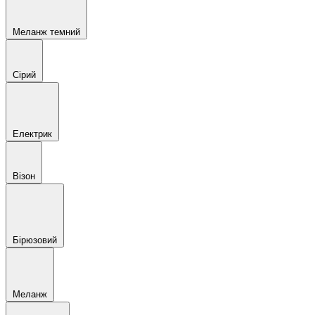
Меланж темний
Сірий
Електрик
Візон
Бірюзовий
Меланж