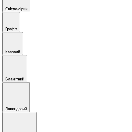
Світло-сірий
Графіт
Кавовий
Блакитний
Лавандовий