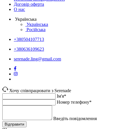
Договір оферта
О нас
Українська
Українська
Російська
+380504107713
+380636109623
serenade.ling@gmail.com
Хочу співпрацювати з Serenade
Ім'я*
Номер телефону*
Введіть повідомлення
Відправити