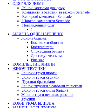
ОДЯГ ДЛЯ ДОМУ
Жіночі костюми для дому
Комплекти з бавовни та віскози Serenade
Велюрові комплекти Serenade
Шовкові комплекти Serenade
Повсякденний одяг
1
БІЛИЗНА ОДЯГ НАРЕЧЕНОЇ
Жіноча білизна
Комплекти білизни
Бюстгальтери
Спокуслива білизна
Для годуючих мам
Plus size
КОМПЛЕКТИ БІЛИЗНИ
ЖІНОЧІ ТРУСИКИ
Жіночи труси шорти
Жіночи труси стринги
Трусики бразиліани
Жіночі трусики з бавовни та віскози
Жіночи труси сліпи (бріфи)
Жіночи труси великих розмірів
Трусики
КОРИГУЮЧА БІЛИЗНА
МАЙКИ - БОДІ -ТУНІКИ