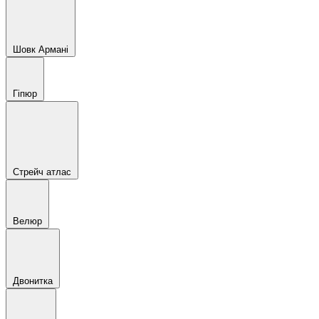
Шовк Армані
Гіпюр
Стрейч атлас
Велюр
Двонитка