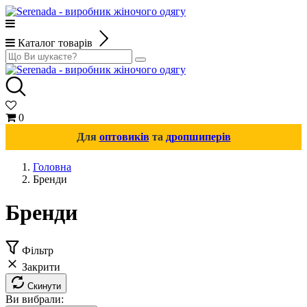
Каталог товарів
0
Для
оптовиків
та
дропшиперів
Головна
Бренди
Бренди
Фільтр
Закрити
Скинути
Ви вибрали: