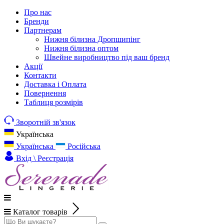
Про нас
Бренди
Партнерам
Нижня білизна Дропшипінг
Нижня білизна оптом
Швейне виробництво під ваш бренд
Акції
Контакти
Доставка і Оплата
Повернення
Таблиця розмірів
Зворотній зв'язок
Українська
Українська
Російська
Вхід \ Реєстрація
Каталог товарів