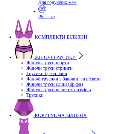
Для годуючих мам
Plus size
КОМПЛЕКТИ БІЛИЗНИ
ЖІНОЧІ ТРУСИКИ
Жіночи труси шорти
Жіночи труси стринги
Трусики бразиліани
Жіночі трусики з бавовни та віскози
Жіночи труси сліпи (бріфи)
Жіночи труси великих розмірів
Трусики
КОРИГУЮЧА БІЛИЗНА