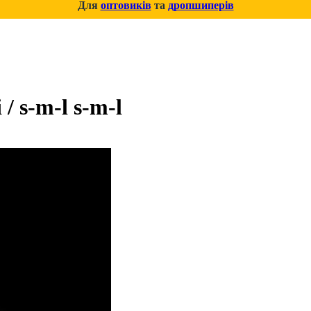
Для
оптовиків
та
дропшиперів
/ s-m-l s-m-l