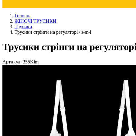
Головна
ЖІНОЧІ ТРУСИКИ
Трусики
Трусики стрiнги на регуляторі / s-m-l
Трусики стрiнги на регуляторі 
Артикул:
355Kim