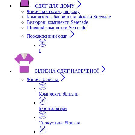
ОДЯГ ДЛЯ ДОМУ
Жіночі костюми для дому
Комплекти з бавовни та віскози Serenade
Велюрові комплекти Serenade
Шовкові комплекти Serenade
Повсякденний одяг
1
БІЛИЗНА ОДЯГ НАРЕЧЕНОЇ
Жіноча білизна
Комплекти білизни
Бюстгальтери
Спокуслива білизна