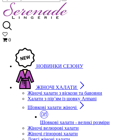
0
НОВИНКИ СЕЗОНУ
ЖІНОЧІ ХАЛАТИ
Жіночі халати з віскози та бавовни
Халати з пір’ям із шовку Armani
Шовкові халати жіночі
Шовкові халати - великі розміри
Жіночі велюрові халати
Жіночі гіпюрові халати
Довгі жіночі халати