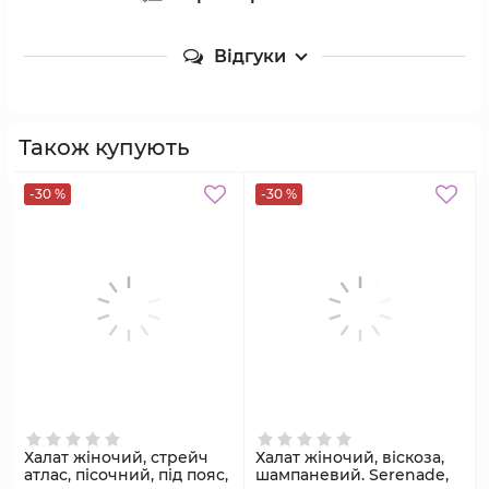
Відгуки
Також купують
-30 %
-30 %
Халат жіночий, стрейч
Халат жіночий, віскоза,
атлас, пісочний, під пояс,
шампаневий. Serenade,