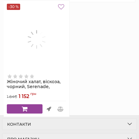
-30 %
Жіночий халат, віскоза,
чорний, Serenade,
модель 5525H
грн
1 152
1 646
Артикул:
5525H
КОНТАКТИ