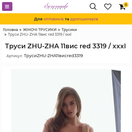
0
Для
оптовиків
та
дропшиперів
Головна
ЖІНОЧІ ТРУСИКИ
Трусики
Труси ZHU-ZHA 11вис red 3319 / xxxl
Труси ZHU-ZHA 11вис red 3319 / xxxl
ТрусиZHU-ZHA11висred3319
Артикул: