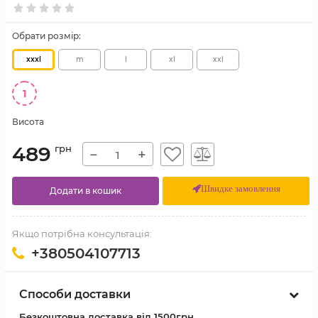
Обрати розмір:
xxxl
m
l
xl
xxl
1
Висота
489
грн
−
+
Швидке замовлення
Додати в кошик
Якщо потрібна консультація:
+380504107713
Способи доставки
Безкоштовна доставка від 1500грн