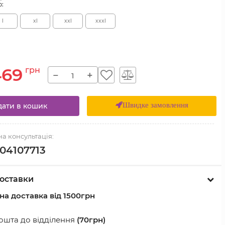
р:
l
xl
xxl
xxxl
469
грн
−
+
Швидке замовлення
ати в кошик
а консультація:
04107713
оставки
а доставка від 1500грн
шта до відділення
(70грн)