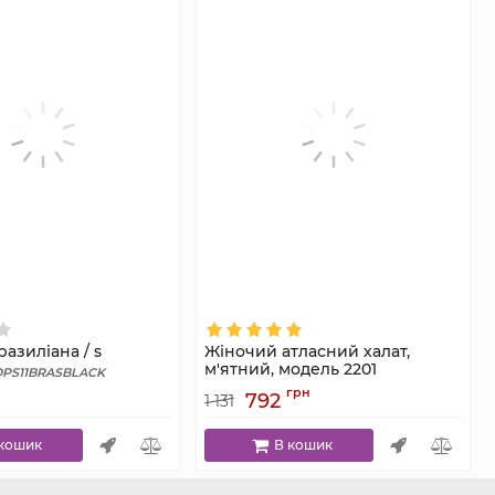
азиліана / s
Жіночий атласний халат,
м'ятний, модель 2201
PS11BRASBLACK
Артикул:
2201
грн
792
1 131
кошик
В кошик