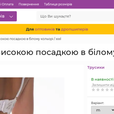
і Оплата
Повернення
Таблиця розмірів
рів
Для
оптовиків
та
дропшиперів
окою посадкою в білому кольорі / xxxl
високою посадкою в білому 
Трусики
В наявності
Залишити ві
Варіант: