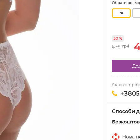
Обрати розмі
m
30 %
670
грн
Дод
Якщо потрібн
+3805
Способи д
Безкоштовн
Нова по