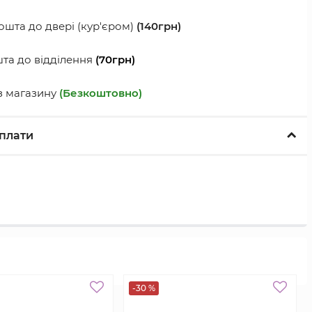
шта до двері (кур'єром)
(140грн)
а до відділення
(70грн)
з магазину
(Безкоштовно)
плати
-30 %