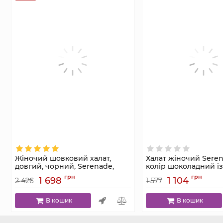
Жіночий шовковий халат,
Халат жіночий Seren
довгий, чорний, Serenade,
колір шоколадний і
модель 774
Армані, з поясом
грн
грн
1 698
1 104
2 426
1 577
Артикул:
774
Артикул:
491
В кошик
В кошик