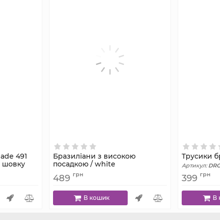
ade 491
Бразиліани з високою
Трусики бр
з шовку
посадкою / white
Артикул:
DRO
Артикул:
11б(кружево)
грн
грн
489
399
В кошик
В 