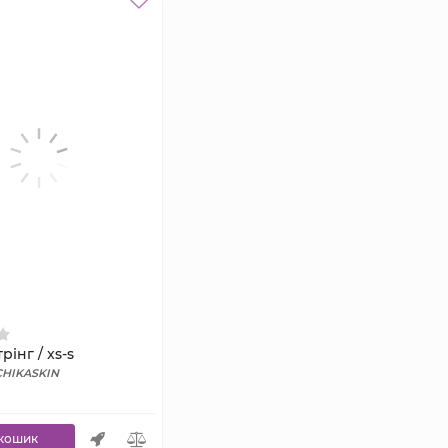
рінг / xs-s
CHIKASKIN
кошик