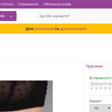
і Оплата
Повернення
Таблиця розмірів
рів
Для
оптовиків
та
дропшиперів
Трусики
В наявності
Залишити ві
Варіант: