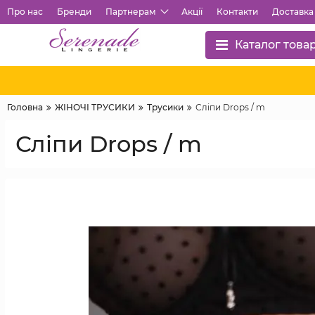
Про нас
Бренди
Партнерам
Акції
Контакти
Доставка 
Каталог това
Головна
ЖІНОЧІ ТРУСИКИ
Трусики
Сліпи Drops / m
Сліпи Drops / m