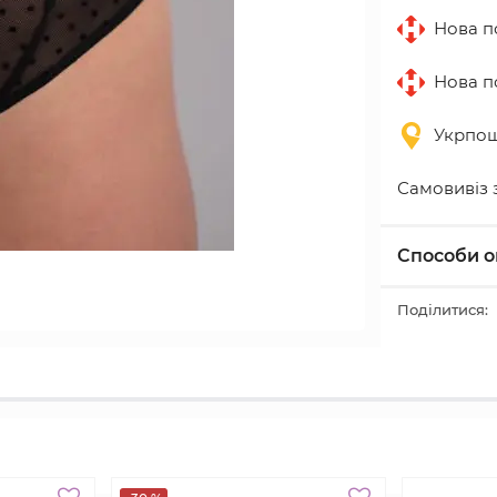
Нова по
Нова по
Укрпошт
Самовивіз 
Способи о
Поділитися: