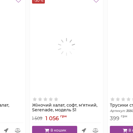
-30 %
лат,
Жіночий халат, софт, м'ятний,
Трусики ст
1
Serenade, модель 51
Артикул:
355
Артикул:
51
грн
грн
1 056
399
1 509
В кошик
В 