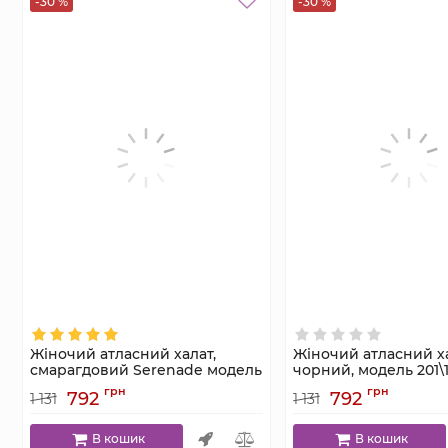
-30 %
-30 %
Жіночий атласний халат,
Жіночий атласний ха
смарагдовий Serenade модель
чорний, модель 201\
2121
Артикул:
201\1
грн
грн
792
792
1 131
1 131
Артикул:
2121
В кошик
В кошик