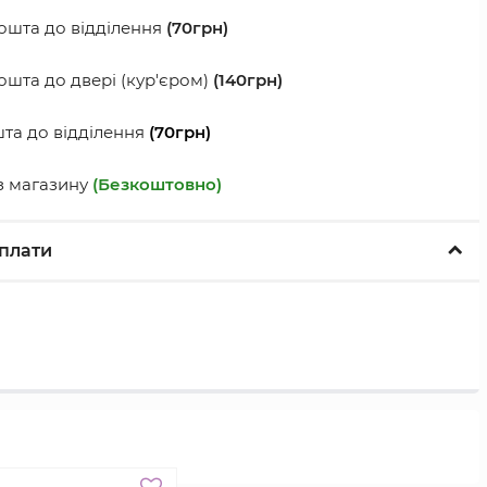
шта до відділення
(70грн)
шта до двері (кур'єром)
(140грн)
а до відділення
(70грн)
з магазину
(Безкоштовно)
плати