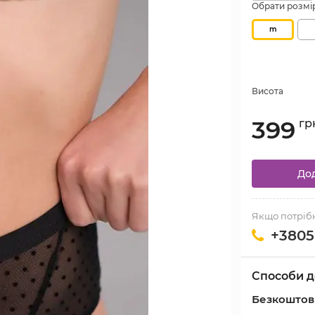
Обрати розмі
m
Висота
399
гр
Дод
Якщо потрібн
+3805
Способи д
Безкоштовн