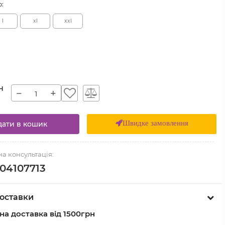
р:
l
xl
xxl
н
−
+
Швидке замовлення
ати в кошик
а консультація:
04107713
оставки
а доставка від 1500грн