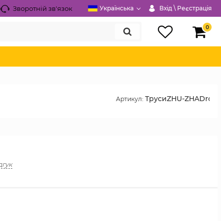
Зворотній зв'язок
Українська
Вхід \ Реєстрація
0
ТрусиZHU-ZHADrops
Артикул:
дгук