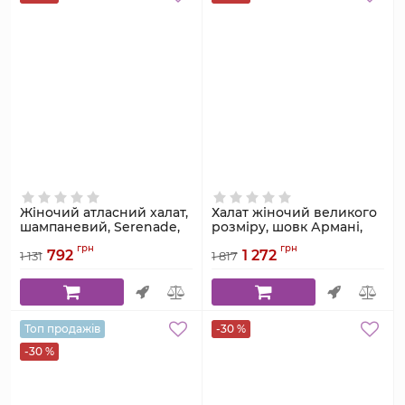
Жіночий атласний халат,
Халат жіночий великого
шампаневий, Serenade,
розміру, шовк Армані,
модель 104
марсала, Serenade,
грн
грн
792
1 272
модель 1211
1 131
1 817
Артикул:
104
Артикул:
1211
Топ продажів
-30 %
-30 %