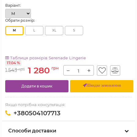
Варіант:
Обрати розмір:
M
L
XL
S
Таблиця розмірів Serenade Lingerie
17.04 %
1 280
грн
−
+
1 543
грн
Швидке замовлення
Додати в кошик
Якщо потрібна консультація:
+380504107713
Способи доставки