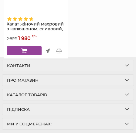
Халат жіночий махровий
з капюшоном, сливовий,
Serenade 11
грн
1 980
2 829
Артикул:
11
КОНТАКТИ
ПРО МАГАЗИН
КАТАЛОГ ТОВАРІВ
ПІДПИСКА
МИ У СОЦМЕРЕЖАХ: