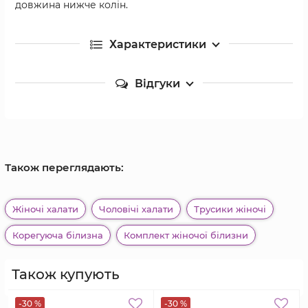
довжина нижче колін.
Характеристики
Відгуки
Також переглядають:
Жіночі халати
Чоловічі халати
Трусики жіночі
Корегуюча білизна
Комплект жіночої білизни
Також купують
-30 %
-30 %