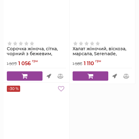
Сорочка жіноча, сітка,
Халат жіночий, віскоза,
чорний з бежевим,
марсала, Serenade,
модель 4032
модель 5516Н
грн
грн
1 056
1 110
1 509
1 586
Артикул:
4032
Артикул:
5516Н
-30 %