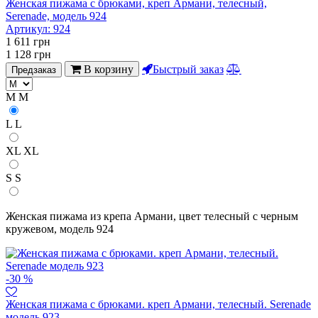
Женская пижама с брюками, креп Армани, телесный,
Serenade, модель 924
Артикул:
924
1 611
грн
1 128
грн
В корзину
Быстрый заказ
Предзаказ
M
M
L
L
XL
XL
S
S
Женская пижама из крепа Армани, цвет телесный с черным
кружевом, модель 924
-30 %
Женская пижама с брюками. креп Армани, телесный. Serenade
модель 923