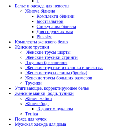
1
Белье и одежда для невесты
Жіноча білизна
Комплекти білизни
Бюстгальтери
Спокуслива білизна
Для годуючих мам
Plus size
Комплекты женского белья
Женские трусики
Женские трусы шорты
Женские трусики стринги
Трусики бразилианы
Женские трусики из хлопка и вискозы.
Женские трусы слипы (брифы)
Женские трусы больших размеров
Трусики
Утягивающее, корректирующее белье
Женские майки, боди, туники
Жіночі майки
Жіноче боді
З довгим рукавом
Туніка
Пояса для чулок
Мужская одежда для дома