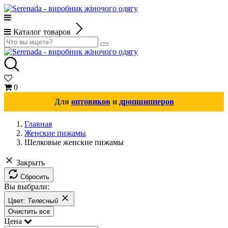
Каталог товаров
0
Для
оптовиков
и
дропшипперов
Главная
Женские пижамы
Шелковые женские пижамы
Закрыть
Сбросить
Вы выбрали:
Цвет:
Телесный
Очистить все
Цена