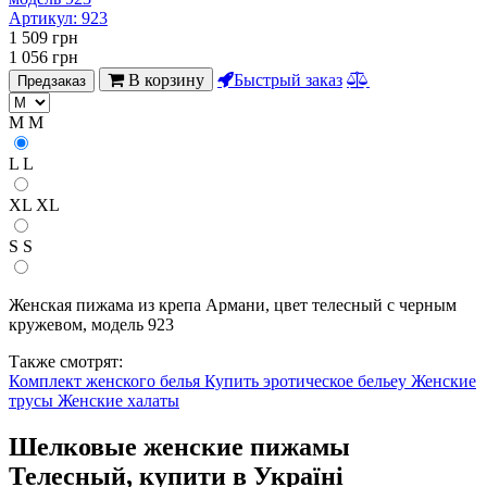
Артикул:
923
1 509
грн
1 056
грн
В корзину
Быстрый заказ
Предзаказ
M
M
L
L
XL
XL
S
S
Женская пижама из крепа Армани, цвет телесный с черным
кружевом, модель 923
Также смотрят:
Комплект женского белья
Купить эротическое бельеу
Женские
трусы
Женские халаты
Шелковые женские пижамы
Телесный, купити в Україні