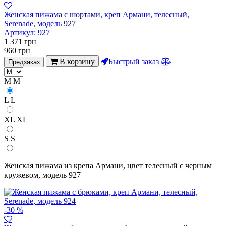
Женская пижама с шортами, креп Армани, телесный,
Serenade, модель 927
Артикул:
927
1 371
грн
960
грн
В корзину
Быстрый заказ
Предзаказ
M
M
L
L
XL
XL
S
S
Женская пижама из крепа Армани, цвет телесный с черным
кружевом, модель 927
-30 %