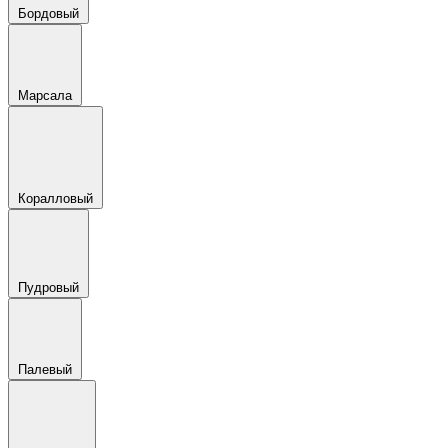
Бордовый
Марсала
Коралловый
Пудровый
Палевый