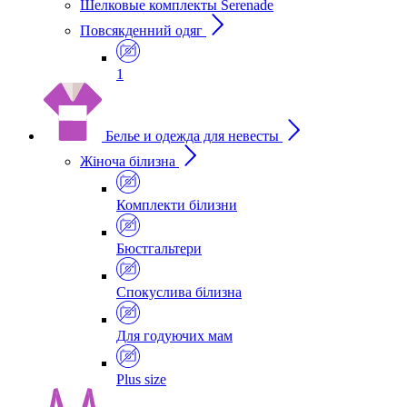
Шелковые комплекты Serenade
Повсякденний одяг
1
Белье и одежда для невесты
Жіноча білизна
Комплекти білизни
Бюстгальтери
Спокуслива білизна
Для годуючих мам
Plus size