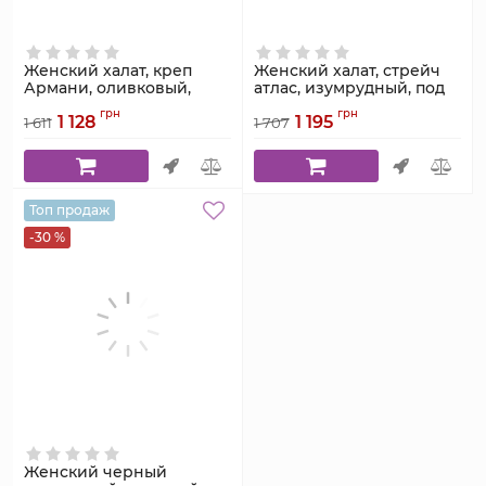
Женский халат, креп
Женский халат, стрейч
Армани, оливковый,
атлас, изумрудный, под
Serenade, модель 981
пояс, Serenade, модель
грн
грн
1 128
1 195
1021
1 611
1 707
Артикул:
981
Артикул:
1021
Топ продаж
-30 %
Женский черный