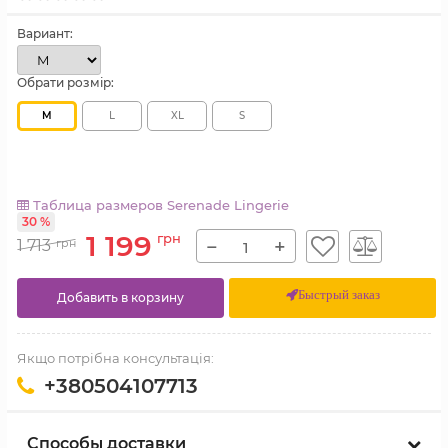
Вариант:
Обрати розмір:
M
L
XL
S
Таблица размеров Serenade Lingerie
30 %
1 199
грн
−
+
1 713
грн
Быстрый заказ
Добавить в корзину
Якщо потрібна консультація:
+380504107713
Способы доставки