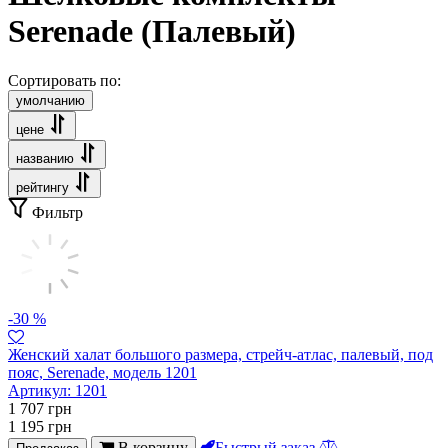
Serenade (Палевый)
Сортировать по:
умолчанию
цене
названию
рейтингу
Фильтр
-30 %
Женский халат большого размера, стрейч-атлас, палевый, под
пояс, Serenade, модель 1201
Артикул:
1201
1 707
грн
1 195
грн
В корзину
Быстрый заказ