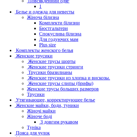
Повсякденний одяг
1
Белье и одежда для невесты
Жіноча білизна
Комплекти білизни
Бюстгальтери
Спокуслива білизна
Для годуючих мам
Plus size
Комплекты женского белья
Женские трусики
Женские трусы шорты
Женские трусики стринги
Трусики бразилианы
Женские трусики из хлопка и вискозы.
Женские трусы слипы (брифы)
Женские трусы больших размеров
Трусики
Утягивающее, корректирующее белье
Женские майки, боди, туники
Жіночі майки
Жіноче боді
З довгим рукавом
Туніка
Пояса для чулок