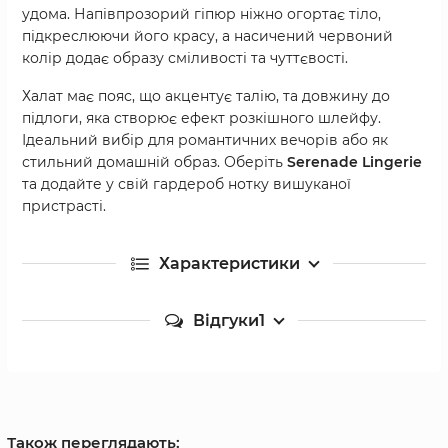
удома. Напівпрозорий гіпюр ніжно огортає тіло,
підкреслюючи його красу, а насичений червоний
колір додає образу сміливості та чуттєвості.
Халат має пояс, що акцентує талію, та довжину до
підлоги, яка створює ефект розкішного шлейфу.
Ідеальний вибір для романтичних вечорів або як
стильний домашній образ. Оберіть
Serenade Lingerie
та додайте у свій гардероб нотку вишуканої
пристрасті.
Характеристики
Відгуки
1
Також переглядають: