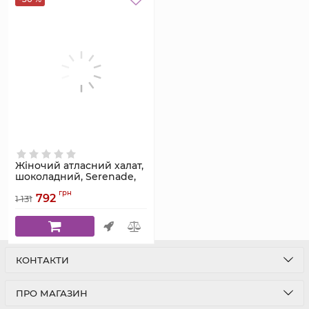
Жіночий атласний халат,
шоколадний, Serenade,
модель 441
грн
792
1 131
Артикул:
441
КОНТАКТИ
ПРО МАГАЗИН