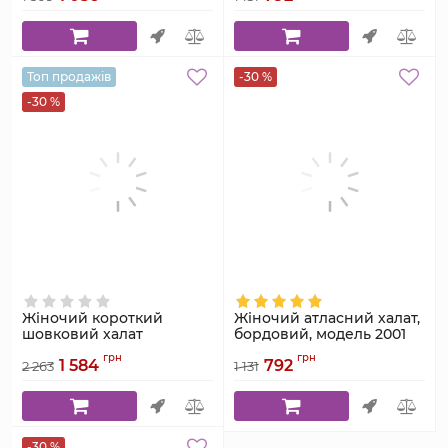
Топ продажів
-30 %
-30 %
Жіночий короткий
Жіночий атласний халат,
шовковий халат
бордовий, модель 2001
шампань з пір’ям страуса
Артикул:
2001
грн
грн
1 584
792
Serenade, модель 110
2 263
1 131
Артикул:
110
-30 %