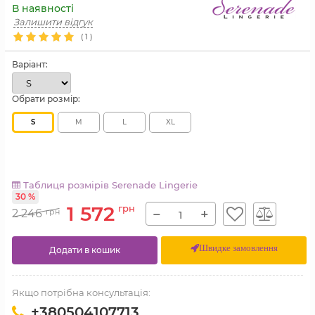
В наявності
Залишити відгук
(
1
)
Варіант:
Обрати розмір:
S
M
L
XL
Таблиця розмірів Serenade Lingerie
30 %
1 572
грн
−
+
2 246
грн
Швидке замовлення
Додати в кошик
Якщо потрібна консультація:
+380504107713