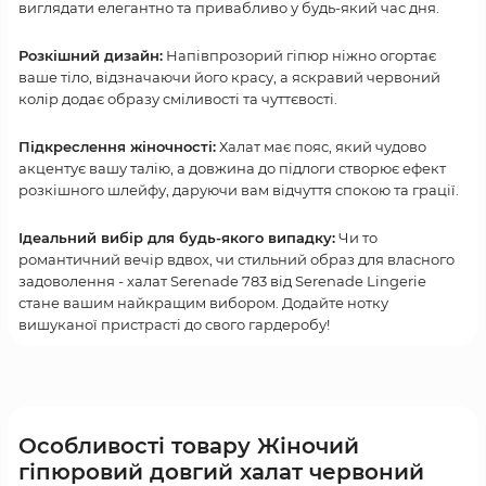
виглядати елегантно та привабливо у будь-який час дня.
Розкішний дизайн:
Напівпрозорий гіпюр ніжно огортає
ваше тіло, відзначаючи його красу, а яскравий червоний
колір додає образу сміливості та чуттєвості.
Підкреслення жіночності:
Халат має пояс, який чудово
акцентує вашу талію, а довжина до підлоги створює ефект
розкішного шлейфу, даруючи вам відчуття спокою та грації.
Ідеальний вибір для будь-якого випадку:
Чи то
романтичний вечір вдвох, чи стильний образ для власного
задоволення - халат Serenade 783 від Serenade Lingerie
стане вашим найкращим вибором. Додайте нотку
вишуканої пристрасті до свого гардеробу!
Особливості товару Жіночий
гіпюровий довгий халат червоний