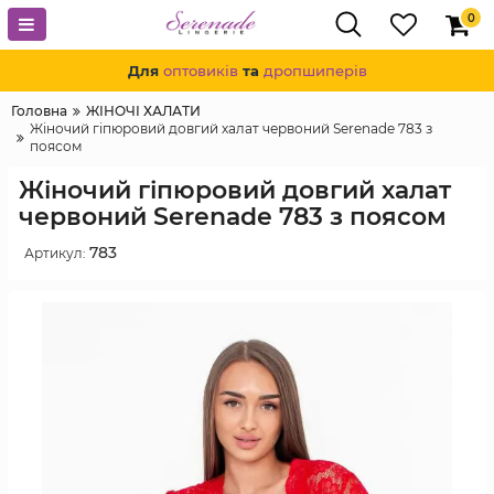
0
Для
оптовиків
та
дропшиперів
Головна
ЖІНОЧІ ХАЛАТИ
Жіночий гіпюровий довгий халат червоний Serenade 783 з
поясом
Жіночий гіпюровий довгий халат
червоний Serenade 783 з поясом
783
Артикул: