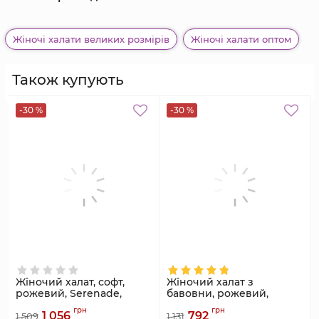
Жіночі халати великих розмірів
Жіночі халати оптом
Також купують
-30 %
-30 %
Жіночий халат, софт,
Жіночий халат з
рожевий, Serenade,
бавовни, рожевий,
модель 1601
модель 3031
грн
грн
1 056
792
1 509
1 131
Артикул:
1601
Артикул:
3031