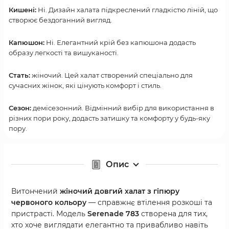
Кишені:
Ні. Дизайн халата підкреслений гладкістю ліній, що
створює бездоганний вигляд.
Капюшон:
Ні. Елегантний крій без капюшона додасть
образу легкості та вишуканості.
Стать:
жіночий. Цей халат створений спеціально для
сучасних жінок, які цінують комфорт і стиль.
Сезон:
демісезонний. Відмінний вибір для використання в
різних пори року, додасть затишку та комфорту у будь-яку
пору.
Опис
Витончений
жіночий довгий халат з гіпюру
червоного кольору
— справжнє втілення розкоші та
пристрасті. Модель
Serenade 783
створена для тих,
хто хоче виглядати елегантно та привабливо навіть