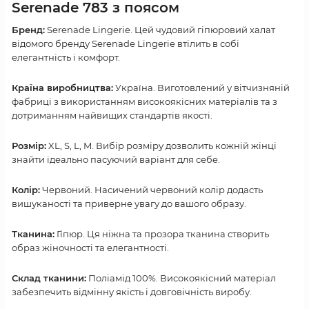
Serenade 783 з поясом
Бренд:
Serenade Lingerie. Цей чудовий гіпюровий халат
відомого бренду Serenade Lingerie втілить в собі
елегантність і комфорт.
Країна виробництва:
Україна. Виготовлений у вітчизняній
фабриці з використанням високоякісних матеріалів та з
дотриманням найвищих стандартів якості.
Розмір:
XL, S, L, M. Вибір розміру дозволить кожній жінці
знайти ідеально пасуючий варіант для себе.
Колір:
Червоний. Насичений червоний колір додасть
вишуканості та приверне увагу до вашого образу.
Тканина:
Гіпюр. Ця ніжна та прозора тканина створить
образ жіночності та елегантності.
Склад тканини:
Поліамід 100%. Високоякісний матеріал
забезпечить відмінну якість і довговічність виробу.