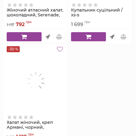
Жіночий атласний халат,
Купальник суцільний /
шоколадний, Serenade,
xs-s
модель 441
Артикул:
грн
грн
792
1 699
1 131
35320БАЛИРЕЛЬЄФБЛАКИТНАЛАГ
Артикул:
441
-30 %
Халат жіночий, креп
Армані, чорний,
Serenade, модель 921-1
грн