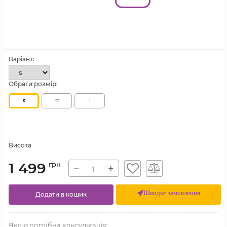
Варіант:
Обрати розмір:
s
m
l
Висота
1 499
грн
−
+
Швидке замовлення
Додати в кошик
Якщо потрібна консультація: