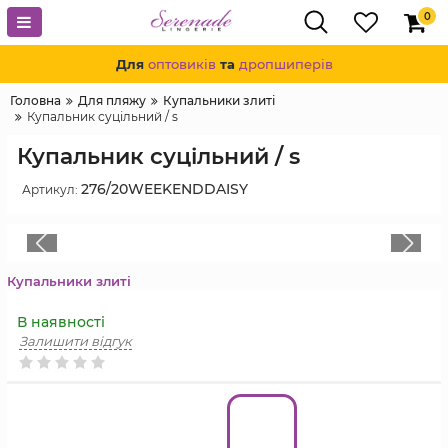
0
Для
оптовиків
та
дропшиперів
Головна
Для пляжу
Купальники злиті
Купальник суцільний / s
Купальник суцільний / s
276/20WEEKENDDAISY
Артикул:
Купальники злиті
В наявності
Залишити відгук