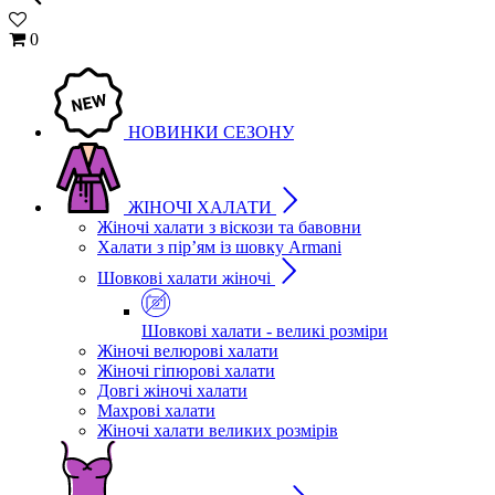
0
НОВИНКИ СЕЗОНУ
ЖІНОЧІ ХАЛАТИ
Жіночі халати з віскози та бавовни
Халати з пір’ям із шовку Armani
Шовкові халати жіночі
Шовкові халати - великі розміри
Жіночі велюрові халати
Жіночі гіпюрові халати
Довгі жіночі халати
Махрові халати
Жіночі халати великих розмірів