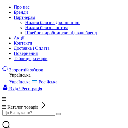
Про нас
Бренди
Партнерам
Нижня білизна Дропшипінг
Нижня білизна оптом
Швейне виробництво під ваш бренд
Акції
Контакти
Доставка і Оплата
Повернення
Таблиця розмірів
Зворотній зв'язок
Українська
Українська
Російська
Вхід \ Реєстрація
Каталог товарів