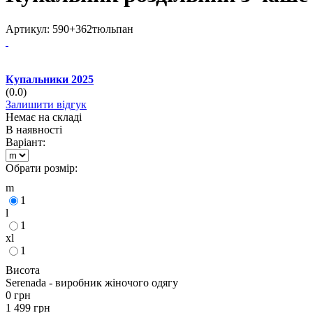
Артикул:
590+362тюльпан
Купальники 2025
(0.0)
Залишити відгук
Немає на складі
В наявності
Варіант:
Обрати розмір:
m
1
l
1
xl
1
Висота
Serenada - виробник жіночого одягу
0
грн
1 499
грн