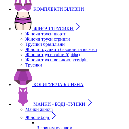
КОМПЛЕКТИ БІЛИЗНИ
ЖІНОЧІ ТРУСИКИ
Жіночи труси шорти
Жіночи труси стринги
Трусики бразиліани
Жіночі трусики з бавовни та віскози
Жіночи труси сліпи (бріфи)
Жіночи труси великих розмірів
Трусики
КОРИГУЮЧА БІЛИЗНА
МАЙКИ - БОДІ -ТУНІКИ
Майки жіночі
Жіноче боді
З довгим рукавом