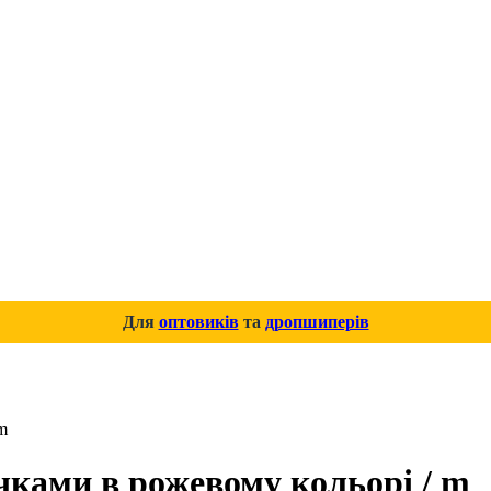
Для
оптовиків
та
дропшиперів
m
чками в рожевому кольорі / m