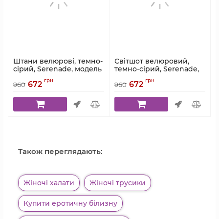
Штани велюрові, темно-
Світшот велюровий,
сірий, Serenade, модель
темно-сірий, Serenade,
5871-2
модель 5871-1
грн
грн
672
672
960
960
Артикул:
5871-2
Артикул:
5871-1
Також переглядають:
Жіночі халати
Жіночі трусики
Купити еротичну білизну