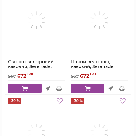
Світшот велюровий,
Штани велюрові,
кавовий, Serenade,
кавовий, Serenade,
модель 5873-1
модель 5873-2
грн
грн
672
672
960
960
Артикул:
5873-1
Артикул:
5873-2
-30 %
-30 %