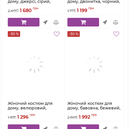
дому, джерсі, сірий,
дому, двонитка, чорний,
Serenade, модель 5780
Serenade, модель 5751
грн
грн
1 680
1 199
2 400
1 713
Артикул:
5780
Артикул:
5751
-30 %
-30 %
Жіночий костюм для
Жіночий костюм для
дому, велюровий,
дому, бавовна, бежевий,
фісташковий, Serenade,
Serenade, модель 5651
грн
грн
1 296
1 992
модель 5665
1 851
2 846
Артикул:
5651
Артикул:
5665