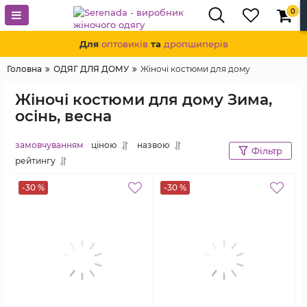
0
Для
оптовиків
та
дропшиперів
Головна
ОДЯГ ДЛЯ ДОМУ
Жіночі костюми для дому
Жіночі костюми для дому Зима,
осінь, весна
замовчуванням
ціною
назвою
Фільтр
рейтингу
-30 %
-30 %