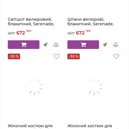
Світшот велюровий,
Штани велюрові,
блакитний, Serenade,
блакитний, Serenade,
модель 5872-1
модель 5872-2
грн
грн
672
672
960
960
Артикул:
5872-1
Артикул:
5872-2
-30 %
-30 %
Жіночий костюм для
Жіночий костюм для