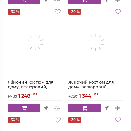
-30 %
-30 %
Жіночий костюм для
Жіночий костюм для
дому, велюровий,
дому, велюровий,
бежевий, Serenade,
сливовий, Serenade,
грн
грн
1 248
1 344
модель 3094
модель 5891
1 783
1 920
Артикул:
3094
Артикул:
5891
-30 %
-30 %