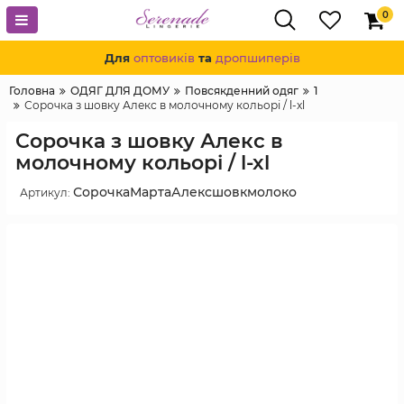
0
Для
оптовиків
та
дропшиперів
Головна
ОДЯГ ДЛЯ ДОМУ
Повсякденний одяг
1
Сорочка з шовку Алекс в молочному кольорі / l-xl
Сорочка з шовку Алекс в
молочному кольорі / l-xl
СорочкаМартаАлексшовкмолоко
Артикул: