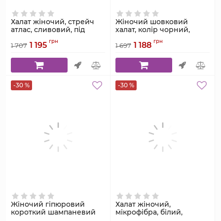
Халат жіночий, стрейч
Жіночий шовковий
атлас, сливовий, під
халат, колір чорний,
пояс, Serenade, модель
Serenade, модель 201
грн
грн
1 195
1 188
1011
1 707
1 697
Артикул:
201
Артикул:
1011
-30 %
-30 %
Жіночий гіпюровий
Халат жіночий,
короткий шампаневий
мікрофібра, білий,
халат Serenade, модель
Serenade, модель 4003