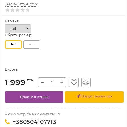
Залишити відгук
Варіант:
Обрати розмір:
l-xl
s-m
Висота
1 999
грн
−
+
Швидке замовлення
Додати в кошик
Якщо потрібна консультація:
+380504107713